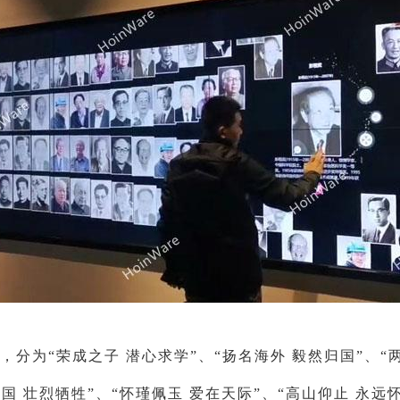
，分为“荣成之子 潜心求学”、“扬名海外 毅然归国”、“两
国 壮烈牺牲”、“怀瑾佩玉 爱在天际”、“高山仰止 永远