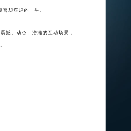
短暂却辉煌的一生。
以震撼、动态、浩瀚的互动场景，
刻。