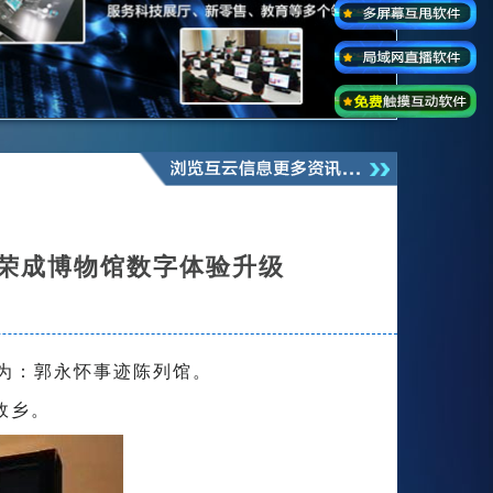
海荣成博物馆数字体验升级
为：郭永怀事迹陈列馆。
故乡。