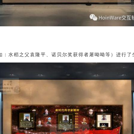
如：水稻之父袁隆平、
）进行了
诺贝尔奖
获得者
屠呦呦
等