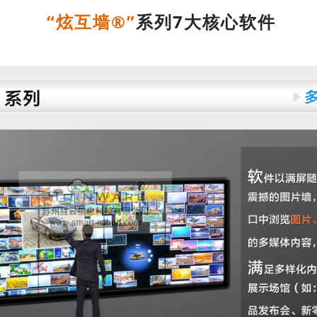
“炫互墙
®
”
系列7大核心软件