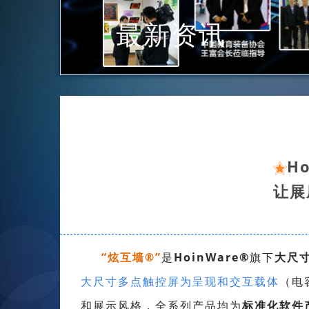
最新资讯
H
让展
“炫互墙
®
”
是
HoinWare®
旗下
大尺
大尺寸
多点触控屏
为呈现和交互载体
（电
和展示风格，
全系列
产品均为
标准化软件